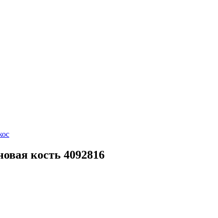
кос
новая кость 4092816