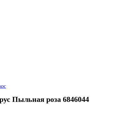
кос
рус Пыльная роза 6846044