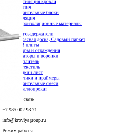
Вентиляция кровли
Кирпич
Строительные блоки
Изоляция
Гидроизоляционные материалы
Снегозадержатели
Террасная доска, Садовый паркет
OSB плиты
Заборы и ограждения
Аэраторы и воронки
Утеплитель
Геотекстиль
Гладкий лист
Мастики и праймеры
Строительные смеси
Металлопрокат
Обратная связь
+7 985 002 98 71
info@krovlyagroup.ru
Режим работы