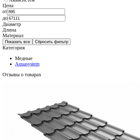
Цена
от
до
Диаметр
Длина
Материал
Показать все
Сбросить фильтр
Категория
Медные
Aquasystem
Отзывы о товарах