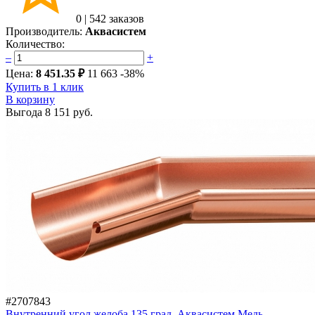
0
|
542 заказов
Производитель:
Аквасистем
Количество:
–
+
Цена:
8 451.35 ₽
11 663
-38%
Купить в 1 клик
В корзину
Выгода
8 151 руб.
#2707843
Внутренний угол желоба 135 град. Аквасистем Медь