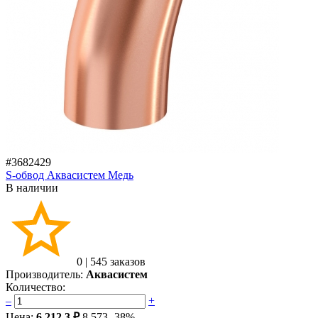
#3682429
S-обвод Аквасистем Медь
В наличии
0
|
545 заказов
Производитель:
Аквасистем
Количество:
–
+
Цена:
6 212.3 ₽
8 573
-38%