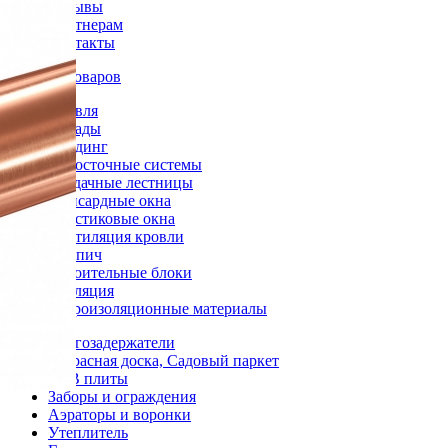
Отзывы
Партнерам
Контакты
Каталог товаров
Кровля
Фасады
Сайдинг
Водосточные системы
Чердачные лестницы
Мансардные окна
Пластиковые окна
Вентиляция кровли
Кирпич
Строительные блоки
Изоляция
Гидроизоляционные материалы
Снегозадержатели
Террасная доска, Садовый паркет
OSB плиты
Заборы и ограждения
Аэраторы и воронки
Утеплитель