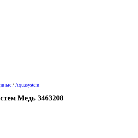
дные
/
Aquasystem
истем Медь 3463208