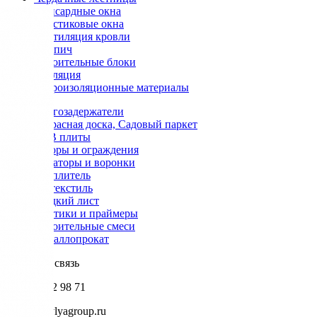
Мансардные окна
Пластиковые окна
Вентиляция кровли
Кирпич
Строительные блоки
Изоляция
Гидроизоляционные материалы
Снегозадержатели
Террасная доска, Садовый паркет
OSB плиты
Заборы и ограждения
Аэраторы и воронки
Утеплитель
Геотекстиль
Гладкий лист
Мастики и праймеры
Строительные смеси
Металлопрокат
Обратная связь
+7 985 002 98 71
info@krovlyagroup.ru