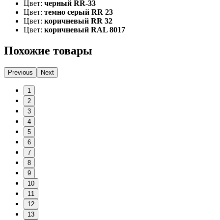
Цвет:
черный RR-33
Цвет:
темно серый RR 23
Цвет:
коричневый RR 32
Цвет:
коричневый RAL 8017
Похожие товары
Previous
Next
1
2
3
4
5
6
7
8
9
10
11
12
13