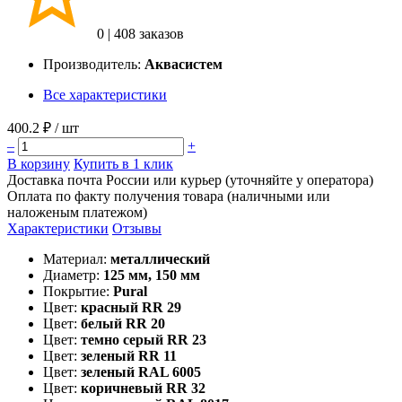
0
|
408 заказов
Производитель:
Аквасистем
Все характеристики
400.2 ₽
/ шт
–
+
В корзину
Купить в 1 клик
Доставка почта России или курьер (уточняйте у оператора)
Оплата по факту получения товара (наличными или
наложеным платежом)
Характеристики
Отзывы
Материал:
металлический
Диаметр:
125 мм, 150 мм
Покрытие:
Pural
Цвет:
красный RR 29
Цвет:
белый RR 20
Цвет:
темно серый RR 23
Цвет:
зеленый RR 11
Цвет:
зеленый RAL 6005
Цвет:
коричневый RR 32