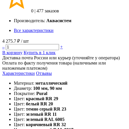
0
|
477 заказов
Производитель:
Аквасистем
Все характеристики
4 275.7 ₽
/ шт
–
+
В корзину
Купить в 1 клик
Доставка почта России или курьер (уточняйте у оператора)
Оплата по факту получения товара (наличными или
наложеным платежом)
Характеристики
Отзывы
Материал:
металлический
Диаметр:
100 мм, 90 мм
Покрытие:
Pural
Цвет:
красный RR 29
Цвет:
белый RR 20
Цвет:
темно серый RR 23
Цвет:
зеленый RR 11
Цвет:
зеленый RAL 6005
Цвет:
коричневый RR 32