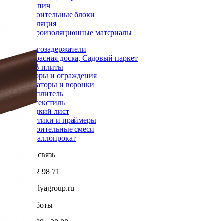
Кирпич
Строительные блоки
Изоляция
Гидроизоляционные материалы
Снегозадержатели
Террасная доска, Садовый паркет
OSB плиты
Заборы и ограждения
Аэраторы и воронки
Утеплитель
Геотекстиль
Гладкий лист
Мастики и праймеры
Строительные смеси
Металлопрокат
Обратная связь
+7 985 002 98 71
info@krovlyagroup.ru
Режим работы