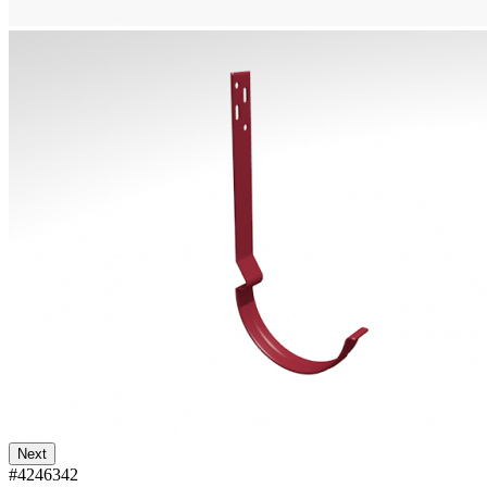
Next
#4246342