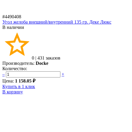
#4490408
Угол желоба внешний/внутренний 135 гр. Деке Люкс
В наличии
0
|
431 заказов
Производитель:
Docke
Количество:
–
+
Цена:
1 158.05 ₽
Купить в 1 клик
В корзину