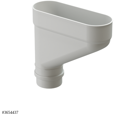
#3654437