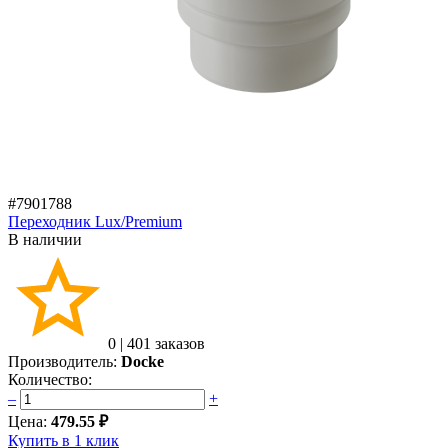
#7901788
Переходник Lux/Premium
В наличии
0
|
401 заказов
Производитель:
Docke
Количество:
–
+
Цена:
479.55 ₽
Купить в 1 клик