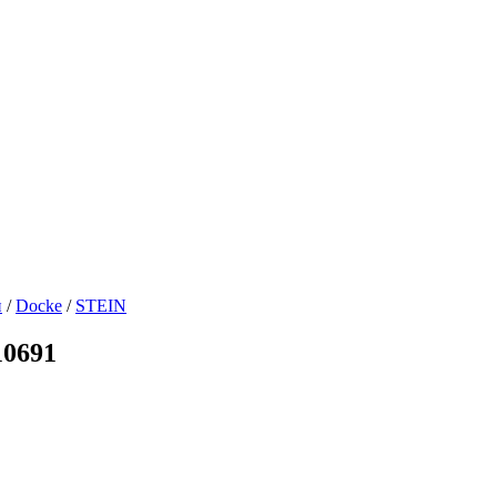
и
/
Docke
/
STEIN
10691