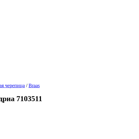
ая черепица
/
Braas
дриа 7103511