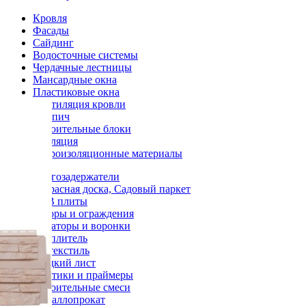
Кровля
Фасады
Сайдинг
Водосточные системы
Чердачные лестницы
Мансардные окна
Пластиковые окна
Вентиляция кровли
Кирпич
Строительные блоки
Изоляция
Гидроизоляционные материалы
Снегозадержатели
Террасная доска, Садовый паркет
OSB плиты
Заборы и ограждения
Аэраторы и воронки
Утеплитель
Геотекстиль
Гладкий лист
Мастики и праймеры
Строительные смеси
Металлопрокат