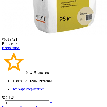
#6319424
В наличии
Избранное
0
|
415 заказов
Производитель:
Perfekta
Все характеристики
522.1 ₽
–
+