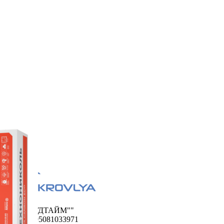
ООО "ФУДТАЙМ""
ОГРН 1195081033971