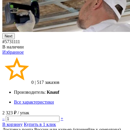
Next
#5731111
В наличии
Избранное
0
|
517 заказов
Производитель:
Knauf
Все характеристики
2 323 ₽
/ упак
–
+
В корзину
Купить в 1 клик
Доставка почта России или курьер (уточняйте у оператора)