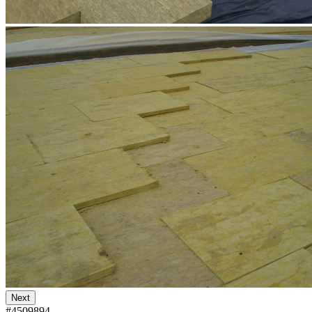
Next
#4509894