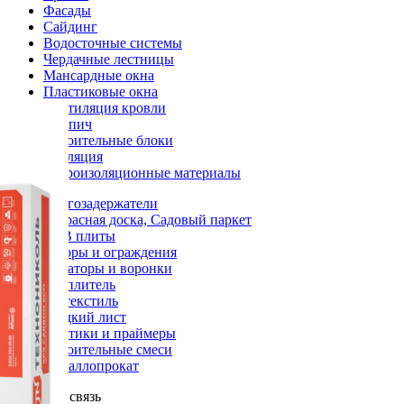
Фасады
Сайдинг
Водосточные системы
Чердачные лестницы
Мансардные окна
Пластиковые окна
Вентиляция кровли
Кирпич
Строительные блоки
Изоляция
Гидроизоляционные материалы
Снегозадержатели
Террасная доска, Садовый паркет
OSB плиты
Заборы и ограждения
Аэраторы и воронки
Утеплитель
Геотекстиль
Гладкий лист
Мастики и праймеры
Строительные смеси
Металлопрокат
Обратная связь