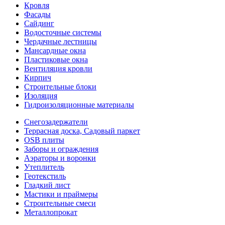
Кровля
Фасады
Сайдинг
Водосточные системы
Чердачные лестницы
Мансардные окна
Пластиковые окна
Вентиляция кровли
Кирпич
Строительные блоки
Изоляция
Гидроизоляционные материалы
Снегозадержатели
Террасная доска, Садовый паркет
OSB плиты
Заборы и ограждения
Аэраторы и воронки
Утеплитель
Геотекстиль
Гладкий лист
Мастики и праймеры
Строительные смеси
Металлопрокат